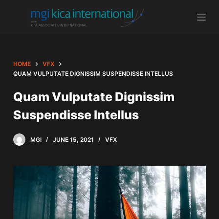
S
k
i
p
t
HOME
VFX
o
QUAM VULPUTATE DIGNISSIM SUSPENDISSE INTELLUS
c
Quam Vulputate Dignissim
o
Suspendisse Intellus
n
t
e
MGI
JUNE 15, 2021
VFX
n
t